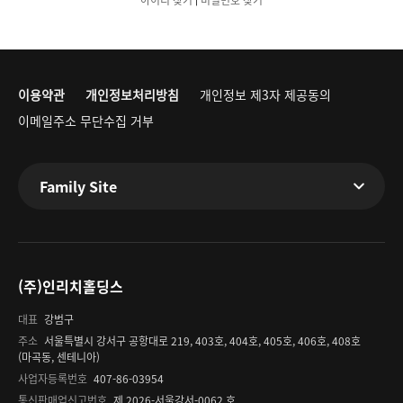
아이디 찾기
비밀번호 찾기
이용약관
개인정보처리방침
개인정보 제3자 제공동의
이메일주소 무단수집 거부
Family Site
(주)인리치홀딩스
대표
강범구
주소
서울특별시 강서구 공항대로 219, 403호, 404호, 405호, 406호, 408호
(마곡동, 센테니아)
사업자등록번호
407-86-03954
통신판매업신고번호
제 2026-서울강서-0062 호