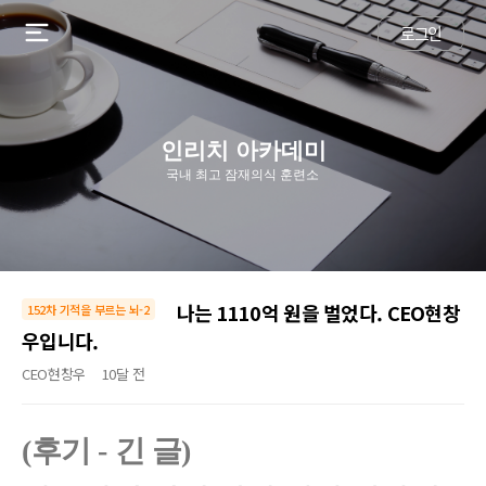
로그인
인리치 아카데미
국내 최고 잠재의식 훈련소
나는 1110억 원을 벌었다. CEO현창
152차 기적을 부르는 뇌-2
우입니다.
CEO현창우
10달 전
(후기 - 긴 글)