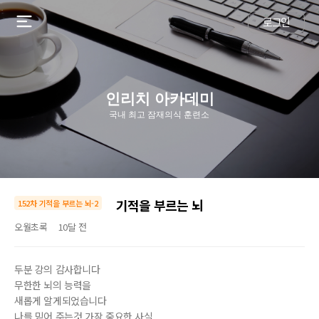
로그인
인리치 아카데미
국내 최고 잠재의식 훈련소
기적을 부르는 뇌
152차 기적을 부르는 뇌-2
오월초록
10달 전
두분 강의 감사합니다
무한한 뇌의 능력을
새롭게 알게되었습니다
나를 믿어 주는것 가장 중요한 사실