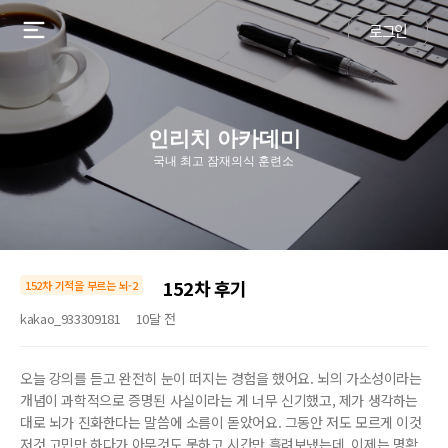
로그인
인리치 아카데미
국내 최고 잠재의식 훈련소
152차 후기
152차 기적을 부르는 뇌-2
kakao_933309181
10달 전
오늘 강의를 듣고 완전히 눈이 떠지는 경험을 했어요. 뇌의 가소성이라는
개념이 과학적으로 증명된 사실이라는 게 너무 신기했고, 제가 생각하는
대로 뇌가 진화한다는 말씀에 소름이 돋았어요. 그동안 저도 모르게 이것
저것 고민만 하다가 아무것도 못하고 시간만 흘려보냈는데, 이제는 명확