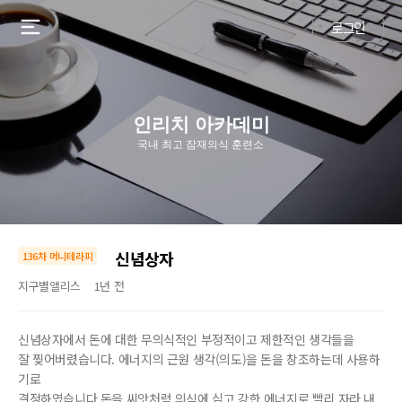
로그인
인리치 아카데미
국내 최고 잠재의식 훈련소
신념상자
136차 머니테라피
지구별앨리스
1년 전
신념상자에서 돈에 대한 무의식적인 부정적이고 제한적인 생각들을
잘 찢어버렸습니다. 에너지의 근원 생각(의도)을 돈을 창조하는데 사용하
기로
결정하였습니다.돈을 씨앗처럼 의식에 심고 강한 에너지로 빨리 자라 내