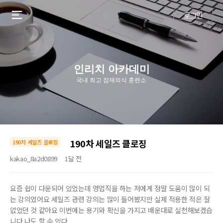
로그인
인리치 아카데미
국내 최고 잠재의식 훈련소
190차 세일즈 클로징
190차 세일즈 클로징
kakao_8a2d0899
1달 전
요즘 쉽이 다운되어 있었는데 영업직을 하는 저에게 정말 도움이 많이 되
는 강의였어요 세일즈 관련 강의는 많이 들어봤지만 실제 적용한 적은 잘
없었던 것 같아요 이번에는 용기와 확신을 가지고 배운대로 실천해보겠습
니다 나도 할 수 있다